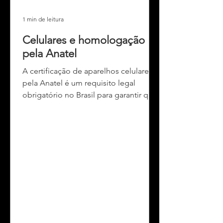
1 min de leitura
Celulares e homologação
pela Anatel
A certificação de aparelhos celulares
pela Anatel é um requisito legal
obrigatório no Brasil para garantir que
os dispositivos comercializados
atendam a padrões mínimos de
segurança, qualidade e
compatibilidade com as redes
nacionais. Esse processo verifica
aspectos como nível de radiação
(SAR), desempenho das antenas,
funcionamento adequado dos
transmissores e receptores, além da
conformidade com normas técnicas