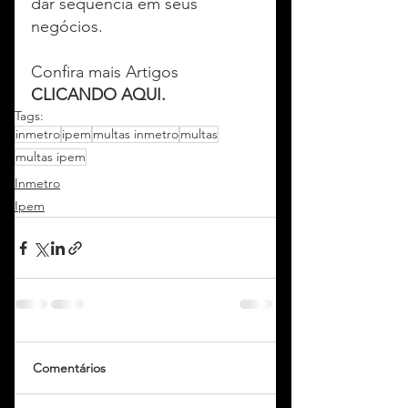
dar sequência em seus 
negócios.
Confira mais Artigos 
CLICANDO AQUI.
Tags:
inmetro
ipem
multas inmetro
multas
multas ipem
Inmetro
Ipem
Comentários