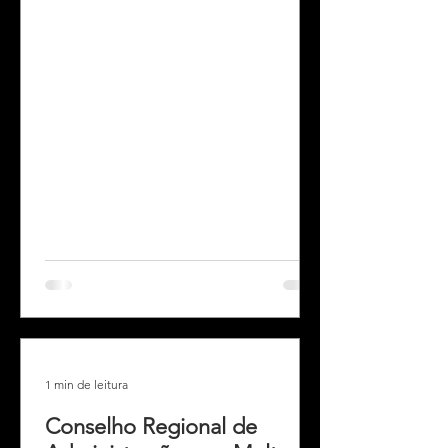
Tensão, unificando requisitos de
segurança e qualidade no mercado
brasileiro. O documento, que revoga
normas obsoletas, estabelece
parâmetros rígidos e um prazo de até
36 meses para adequação do setor,
focando na redução de riscos e na
isonomia entre fabricantes e
importadores. Essa divisão de prazos
funciona da seguinte forma: Prazo de
12 meses: É direcionado
exclusivamente
1 min de leitura
Conselho Regional de