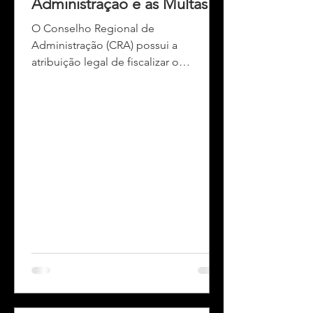
Administração e as Multas
O Conselho Regional de
Administração (CRA) possui a
atribuição legal de fiscalizar o
exercício da profissão de
administrador e das atividades
privativas da área, garantindo que
somente profissionais e empresas
habilitadas atuem nesses segmentos.
Essa prerrogativa está prevista na Lei nº
4.769/1965 e em suas
regulamentações. Assim, quando uma
empresa executa serviços
caracteristicamente ligados à
administração — como consultoria
organizacional, gestão de pessoas,
planejamento