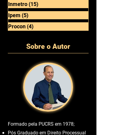
Inmetro
(15)
15 posts
Ipem
(5)
5 posts
Procon
(4)
4 posts
Sobre o Autor
Formado pela PUCRS em 1978;
Pós Graduado em Direito Processual