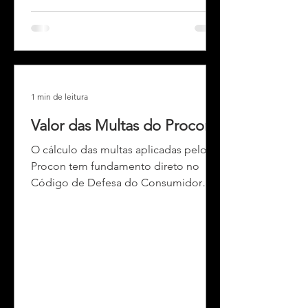
que evitam interferências em outros
serviços de telecomunicaçõe
1 min de leitura
Valor das Multas do Procon
O cálculo das multas aplicadas pelo
Procon tem fundamento direto no
Código de Defesa do Consumidor
(CDC) , especialmente no artigo 57....