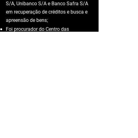
fóruns do Brasil;
Foi procurador contratado do Banco
do Brasil para ações revisionais,
recuperação de créditos e busca e
apreensão de bens;
Prestou serviços jurídicos ao Banrisul
S/A, Unibanco S/A e Banco Safra S/A
em recuperação de créditos e busca e
apreensão de bens;
Foi procurador do Centro das
Indústrias de Cachoeirinha, SPC, e
Associação Comercial de
Cachoeirinha, como membro da
diretoria, representando-a na Federasul
de Porto Alegre;
Atualmente Dr. Antonio Carlos Paz
mantém escritório com sede própria