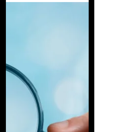
que na autoridade levará em conta,
além da gravidade da infração,
também a vantagem auferida
pelo...