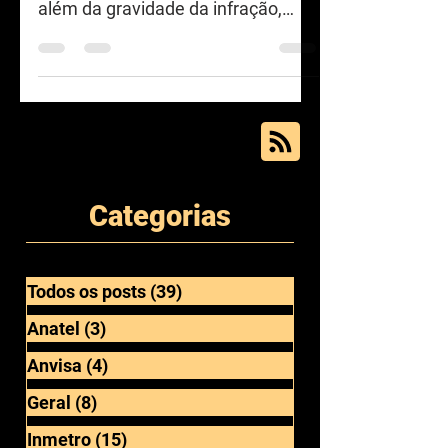
Está previsto na Lei n° 9.933/99
que na autoridade levará em conta,
além da gravidade da infração,
também a vantagem auferida
pelo...
Categorias
Todos os posts
(39)
39 posts
Anatel
(3)
3 posts