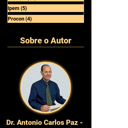
Anvisa
(4)
4 posts
Geral
(8)
8 posts
Inmetro
(15)
15 posts
Ipem
(5)
5 posts
Procon
(4)
4 posts
Sobre o Autor