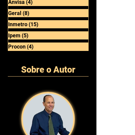
Anatel
(3)
3 posts
Anvisa
(4)
4 posts
Geral
(8)
8 posts
Inmetro
(15)
15 posts
Ipem
(5)
5 posts
Procon
(4)
4 posts
Sobre o Autor