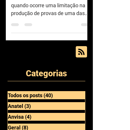
defesa em autuações
O cerceamento de defesa se dá
quando ocorre uma limitação na
produção de provas de uma das
partes no processo, que acaba por
prejudicar a...
Categorias
Todos os posts
(40)
40 posts
Anatel
(3)
3 posts