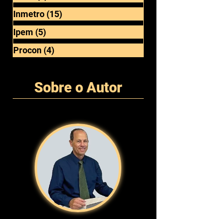
Anvisa
(4)
4 posts
Geral
(8)
8 posts
Inmetro
(15)
15 posts
Ipem
(5)
5 posts
Procon
(4)
4 posts
Sobre o Autor