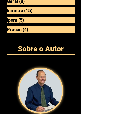
Anatel
(3)
3 posts
Anvisa
(4)
4 posts
Geral
(8)
8 posts
Inmetro
(15)
15 posts
Ipem
(5)
5 posts
Procon
(4)
4 posts
Sobre o Autor